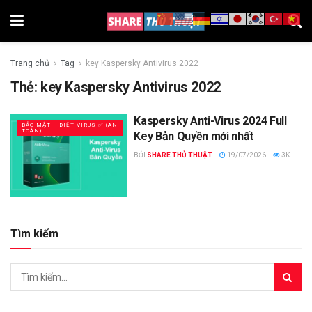
Trang chủ
Tag
key Kaspersky Antivirus 2022
Thẻ:
key Kaspersky Antivirus 2022
Kaspersky Anti-Virus 2024 Full
BẢO MẬT – DIỆT VIRUS ✅ (AN
TOÀN)
Key Bản Quyền mới nhất
BỞI
SHARE THỦ THUẬT
19/07/2026
3K
Tìm kiếm