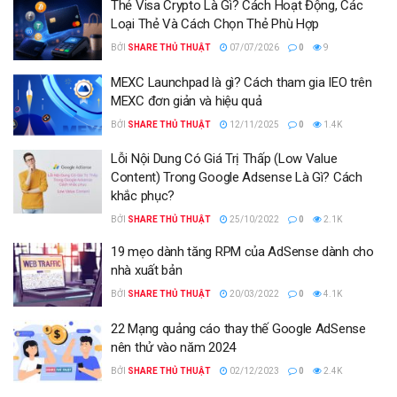
Thẻ Visa Crypto Là Gì? Cách Hoạt Động, Các
Loại Thẻ Và Cách Chọn Thẻ Phù Hợp
BỞI
SHARE THỦ THUẬT
07/07/2026
0
9
MEXC Launchpad là gì? Cách tham gia IEO trên
MEXC đơn giản và hiệu quả
BỞI
SHARE THỦ THUẬT
12/11/2025
0
1.4K
Lỗi Nội Dung Có Giá Trị Thấp (Low Value
Content) Trong Google Adsense Là Gì? Cách
khắc phục?
BỞI
SHARE THỦ THUẬT
25/10/2022
0
2.1K
19 mẹo dành tăng RPM của AdSense dành cho
nhà xuất bản
BỞI
SHARE THỦ THUẬT
20/03/2022
0
4.1K
22 Mạng quảng cáo thay thế Google AdSense
nên thử vào năm 2024
BỞI
SHARE THỦ THUẬT
02/12/2023
0
2.4K