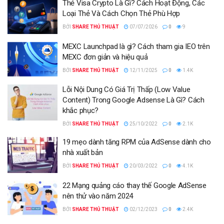
Thẻ Visa Crypto Là Gì? Cách Hoạt Động, Các
Loại Thẻ Và Cách Chọn Thẻ Phù Hợp
BỞI
SHARE THỦ THUẬT
07/07/2026
0
9
MEXC Launchpad là gì? Cách tham gia IEO trên
MEXC đơn giản và hiệu quả
BỞI
SHARE THỦ THUẬT
12/11/2025
0
1.4K
Lỗi Nội Dung Có Giá Trị Thấp (Low Value
Content) Trong Google Adsense Là Gì? Cách
khắc phục?
BỞI
SHARE THỦ THUẬT
25/10/2022
0
2.1K
19 mẹo dành tăng RPM của AdSense dành cho
nhà xuất bản
BỞI
SHARE THỦ THUẬT
20/03/2022
0
4.1K
22 Mạng quảng cáo thay thế Google AdSense
nên thử vào năm 2024
BỞI
SHARE THỦ THUẬT
02/12/2023
0
2.4K