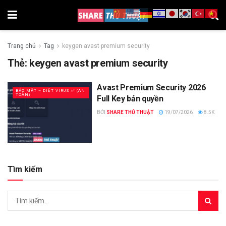
Trang chủ
Tag
keygen avast premium security
Thẻ:
keygen avast premium security
Avast Premium Security 2026
BẢO MẬT – DIỆT VIRUS ✅ (AN
TOÀN)
Full Key bản quyền
BỞI
SHARE THỦ THUẬT
19/07/2026
8.5K
Tìm kiếm