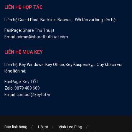
LIÊN HỆ HỢP TÁC
Liên hệ Guest Post, Backlink, Banner,… Đối tác vui lòng liên hệ:
FanPage:
Share Thủ Thuật
Email:
admin@sharethuthuat.com
LIÊN HỆ MUA KEY
Liên hệ Key Windows, Key Office, Key Kaspersky,… Quý khách vui
lòng liên hệ:
FanPage:
Key TỐT
Zalo:
0879 489 689
Email:
contact@keytot.vn
Báo link hỏng
Hỗ trợ
Vinh Leo Blog