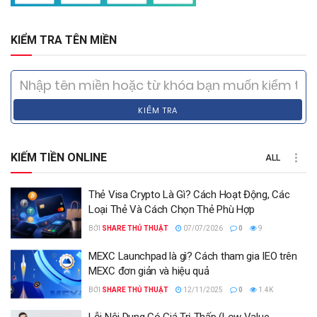
KIỂM TRA TÊN MIỀN
KIỂM TRA
KIẾM TIỀN ONLINE
ALL
Thẻ Visa Crypto Là Gì? Cách Hoạt Động, Các
Loại Thẻ Và Cách Chọn Thẻ Phù Hợp
BỞI
SHARE THỦ THUẬT
07/07/2026
0
9
MEXC Launchpad là gì? Cách tham gia IEO trên
MEXC đơn giản và hiệu quả
BỞI
SHARE THỦ THUẬT
12/11/2025
0
1.4K