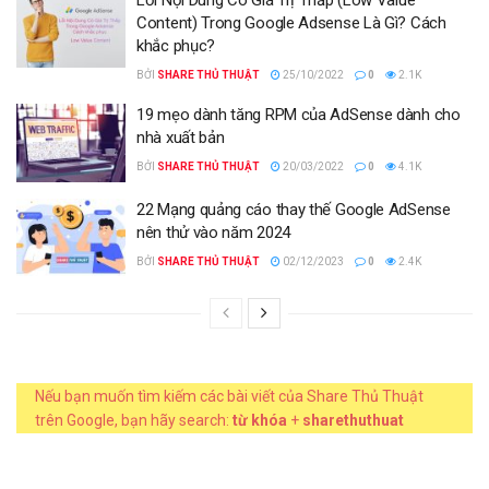
Lỗi Nội Dung Có Giá Trị Thấp (Low Value
Content) Trong Google Adsense Là Gì? Cách
khắc phục?
BỞI
SHARE THỦ THUẬT
25/10/2022
0
2.1K
19 mẹo dành tăng RPM của AdSense dành cho
nhà xuất bản
BỞI
SHARE THỦ THUẬT
20/03/2022
0
4.1K
22 Mạng quảng cáo thay thế Google AdSense
nên thử vào năm 2024
BỞI
SHARE THỦ THUẬT
02/12/2023
0
2.4K
Nếu bạn muốn tìm kiếm các bài viết của Share Thủ Thuật
trên Google, bạn hãy search:
từ khóa
+
sharethuthuat