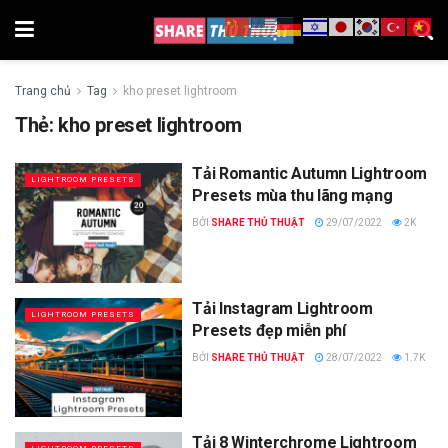
Trang chủ
Tag
kho preset lightroom
Thẻ:
kho preset lightroom
Tải Romantic Autumn Lightroom
LIGHTROOM PRESETS
Presets mùa thu lãng mạng
BỞI
SHARE THỦ THUẬT
29/07/2022
2K
Tải Instagram Lightroom
LIGHTROOM PRESETS
Presets đẹp miễn phí
BỞI
SHARE THỦ THUẬT
28/07/2022
1.7K
Tải 8 Winterchrome Lightroom