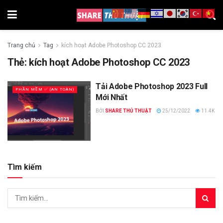
Trang chủ
Tag
kích hoạt Adobe Photoshop CC 2023
Thẻ:
kích hoạt Adobe Photoshop CC 2023
Tải Adobe Photoshop 2023 Full
PHẦN MỀM ✅ (AN TOÀN)
Mới Nhất
BỞI
SHARE THỦ THUẬT
25/12/2022
11.4K
Tìm kiếm