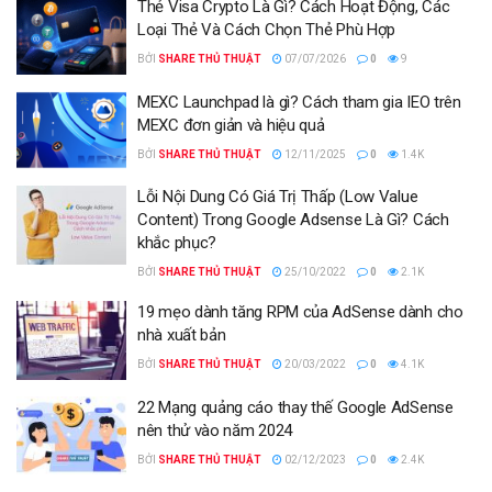
Thẻ Visa Crypto Là Gì? Cách Hoạt Động, Các
Loại Thẻ Và Cách Chọn Thẻ Phù Hợp
BỞI
SHARE THỦ THUẬT
07/07/2026
0
9
MEXC Launchpad là gì? Cách tham gia IEO trên
MEXC đơn giản và hiệu quả
BỞI
SHARE THỦ THUẬT
12/11/2025
0
1.4K
Lỗi Nội Dung Có Giá Trị Thấp (Low Value
Content) Trong Google Adsense Là Gì? Cách
khắc phục?
BỞI
SHARE THỦ THUẬT
25/10/2022
0
2.1K
19 mẹo dành tăng RPM của AdSense dành cho
nhà xuất bản
BỞI
SHARE THỦ THUẬT
20/03/2022
0
4.1K
22 Mạng quảng cáo thay thế Google AdSense
nên thử vào năm 2024
BỞI
SHARE THỦ THUẬT
02/12/2023
0
2.4K