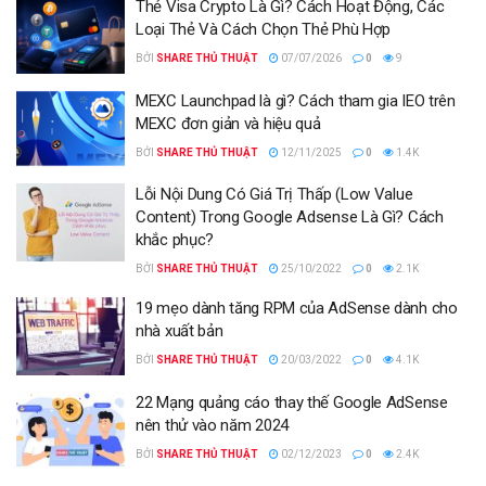
Thẻ Visa Crypto Là Gì? Cách Hoạt Động, Các
Loại Thẻ Và Cách Chọn Thẻ Phù Hợp
BỞI
SHARE THỦ THUẬT
07/07/2026
0
9
MEXC Launchpad là gì? Cách tham gia IEO trên
MEXC đơn giản và hiệu quả
BỞI
SHARE THỦ THUẬT
12/11/2025
0
1.4K
Lỗi Nội Dung Có Giá Trị Thấp (Low Value
Content) Trong Google Adsense Là Gì? Cách
khắc phục?
BỞI
SHARE THỦ THUẬT
25/10/2022
0
2.1K
19 mẹo dành tăng RPM của AdSense dành cho
nhà xuất bản
BỞI
SHARE THỦ THUẬT
20/03/2022
0
4.1K
22 Mạng quảng cáo thay thế Google AdSense
nên thử vào năm 2024
BỞI
SHARE THỦ THUẬT
02/12/2023
0
2.4K