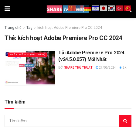
Trang chủ
Tag
kích hoạt Adobe Premiere Pro CC 2024
Thẻ:
kích hoạt Adobe Premiere Pro CC 2024
Tải Adobe Premiere Pro 2024
PHẦN MỀM ✅ (AN TOÀN)
(v24.5.0.057) Mới Nhất
BỞI
SHARE THỦ THUẬT
27/06/2024
2K
Tìm kiếm