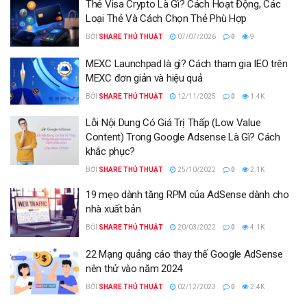
Thẻ Visa Crypto Là Gì? Cách Hoạt Động, Các
Loại Thẻ Và Cách Chọn Thẻ Phù Hợp
BỞI
SHARE THỦ THUẬT
07/07/2026
0
9
MEXC Launchpad là gì? Cách tham gia IEO trên
MEXC đơn giản và hiệu quả
BỞI
SHARE THỦ THUẬT
12/11/2025
0
1.4K
Lỗi Nội Dung Có Giá Trị Thấp (Low Value
Content) Trong Google Adsense Là Gì? Cách
khắc phục?
BỞI
SHARE THỦ THUẬT
25/10/2022
0
2.1K
19 mẹo dành tăng RPM của AdSense dành cho
nhà xuất bản
BỞI
SHARE THỦ THUẬT
20/03/2022
0
4.1K
22 Mạng quảng cáo thay thế Google AdSense
nên thử vào năm 2024
BỞI
SHARE THỦ THUẬT
02/12/2023
0
2.4K