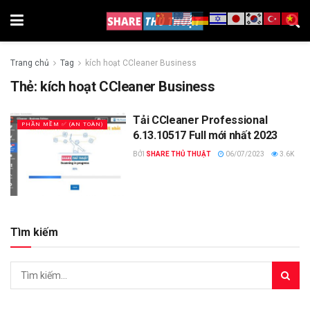
Trang chủ
Tag
kích hoạt CCleaner Business
Thẻ:
kích hoạt CCleaner Business
Tải CCleaner Professional
PHẦN MỀM ✅ (AN TOÀN)
6.13.10517 Full mới nhất 2023
BỞI
SHARE THỦ THUẬT
06/07/2023
3.6K
Tìm kiếm