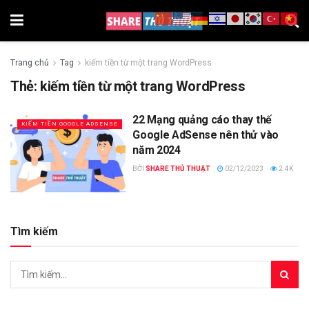
Trang chủ
Tag
kiếm tiền từ một trang WordPress
Thẻ:
kiếm tiền từ một trang WordPress
22 Mạng quảng cáo thay thế
KIẾM TIỀN GOOGLE ADSENSE
Google AdSense nên thử vào
năm 2024
BỞI
SHARE THỦ THUẬT
02/12/2023
2.4K
Tìm kiếm