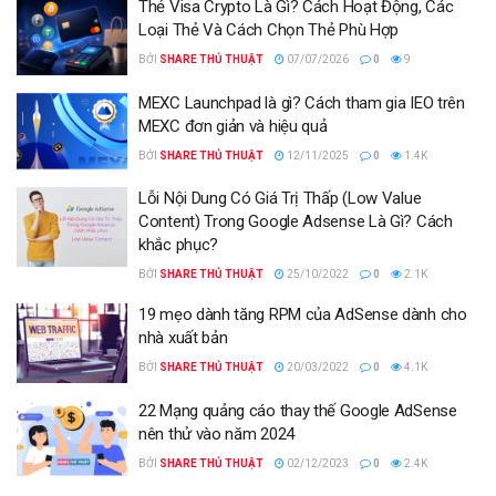
Thẻ Visa Crypto Là Gì? Cách Hoạt Động, Các
Loại Thẻ Và Cách Chọn Thẻ Phù Hợp
BỞI
SHARE THỦ THUẬT
07/07/2026
0
9
MEXC Launchpad là gì? Cách tham gia IEO trên
MEXC đơn giản và hiệu quả
BỞI
SHARE THỦ THUẬT
12/11/2025
0
1.4K
Lỗi Nội Dung Có Giá Trị Thấp (Low Value
Content) Trong Google Adsense Là Gì? Cách
khắc phục?
BỞI
SHARE THỦ THUẬT
25/10/2022
0
2.1K
19 mẹo dành tăng RPM của AdSense dành cho
nhà xuất bản
BỞI
SHARE THỦ THUẬT
20/03/2022
0
4.1K
22 Mạng quảng cáo thay thế Google AdSense
nên thử vào năm 2024
BỞI
SHARE THỦ THUẬT
02/12/2023
0
2.4K