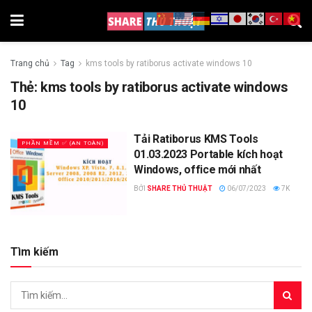
Trang chủ
Tag
kms tools by ratiborus activate windows 10
Thẻ:
kms tools by ratiborus activate windows
10
Tải Ratiborus KMS Tools
PHẦN MỀM ✅ (AN TOÀN)
01.03.2023 Portable kích hoạt
Windows, office mới nhất
BỞI
SHARE THỦ THUẬT
06/07/2023
7K
Tìm kiếm