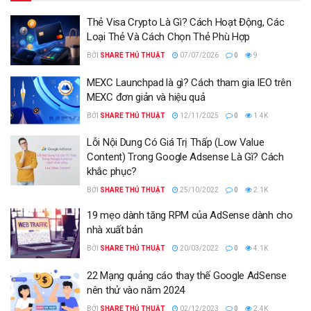
Thẻ Visa Crypto Là Gì? Cách Hoạt Động, Các
Loại Thẻ Và Cách Chọn Thẻ Phù Hợp
BỞI
SHARE THỦ THUẬT
07/07/2026
0
9
MEXC Launchpad là gì? Cách tham gia IEO trên
MEXC đơn giản và hiệu quả
BỞI
SHARE THỦ THUẬT
12/11/2025
0
1.4K
Lỗi Nội Dung Có Giá Trị Thấp (Low Value
Content) Trong Google Adsense Là Gì? Cách
khắc phục?
BỞI
SHARE THỦ THUẬT
25/10/2022
0
2.1K
19 mẹo dành tăng RPM của AdSense dành cho
nhà xuất bản
BỞI
SHARE THỦ THUẬT
20/03/2022
0
4.1K
22 Mạng quảng cáo thay thế Google AdSense
nên thử vào năm 2024
BỞI
SHARE THỦ THUẬT
02/12/2023
0
2.4K