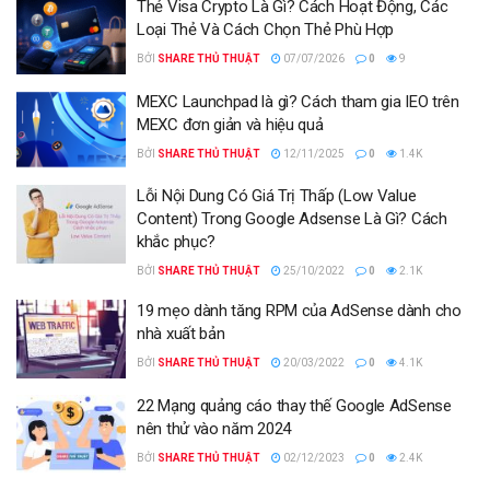
Thẻ Visa Crypto Là Gì? Cách Hoạt Động, Các
Loại Thẻ Và Cách Chọn Thẻ Phù Hợp
BỞI
SHARE THỦ THUẬT
07/07/2026
0
9
MEXC Launchpad là gì? Cách tham gia IEO trên
MEXC đơn giản và hiệu quả
BỞI
SHARE THỦ THUẬT
12/11/2025
0
1.4K
Lỗi Nội Dung Có Giá Trị Thấp (Low Value
Content) Trong Google Adsense Là Gì? Cách
khắc phục?
BỞI
SHARE THỦ THUẬT
25/10/2022
0
2.1K
19 mẹo dành tăng RPM của AdSense dành cho
nhà xuất bản
BỞI
SHARE THỦ THUẬT
20/03/2022
0
4.1K
22 Mạng quảng cáo thay thế Google AdSense
nên thử vào năm 2024
BỞI
SHARE THỦ THUẬT
02/12/2023
0
2.4K