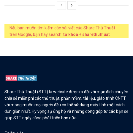
Nếu bạn muốn tìm kiếm các bài viết của Share Thủ Thuật
trên Google, bạn hãy search:
từ khóa
+
sharethuthuat
Share Thủ Thuật (STT) là website được ra đời với mục đích chuyên
chia sẻ miễn phí các thủ thuật, phần mềm, tài liệu, giáo trình CNTT
với mong muốn mọi người đều có thể sử dụng máy tính một cách
đơn giản nhất. Hy vọng sự ủng hộ và những đóng góp từ các bạn sẽ
giúp STT ngày càng phát triển hơn nữa.