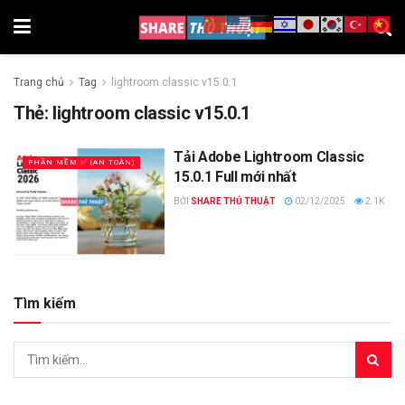
Trang chủ
Tag
lightroom classic v15.0.1
Thẻ:
lightroom classic v15.0.1
Tải Adobe Lightroom Classic
PHẦN MỀM ✅ (AN TOÀN)
15.0.1 Full mới nhất
BỞI
SHARE THỦ THUẬT
02/12/2025
2.1K
Tìm kiếm