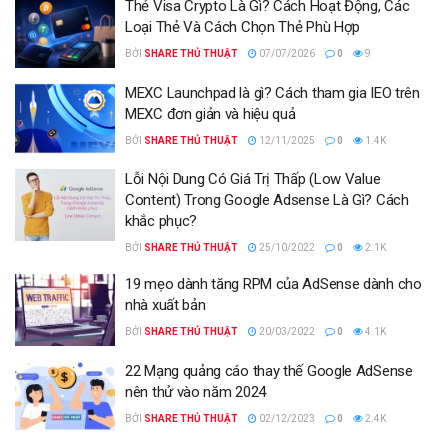
Thẻ Visa Crypto Là Gì? Cách Hoạt Động, Các
Loại Thẻ Và Cách Chọn Thẻ Phù Hợp
BỞI
SHARE THỦ THUẬT
07/07/2026
0
9
MEXC Launchpad là gì? Cách tham gia IEO trên
MEXC đơn giản và hiệu quả
BỞI
SHARE THỦ THUẬT
12/11/2025
0
1.4K
Lỗi Nội Dung Có Giá Trị Thấp (Low Value
Content) Trong Google Adsense Là Gì? Cách
khắc phục?
BỞI
SHARE THỦ THUẬT
25/10/2022
0
2.1K
19 mẹo dành tăng RPM của AdSense dành cho
nhà xuất bản
BỞI
SHARE THỦ THUẬT
20/03/2022
0
4.1K
22 Mạng quảng cáo thay thế Google AdSense
nên thử vào năm 2024
BỞI
SHARE THỦ THUẬT
02/12/2023
0
2.4K