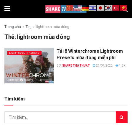
Trang chủ
Tag
lightroom mùa đông
Thẻ:
lightroom mùa đông
Tải 8 Winterchrome Lightroom
LIGHTROOM PRESETS
Presets mùa đông miễn phí
BỞI
SHARE THỦ THUẬT
27/07/2022
1.5K
Tìm kiếm