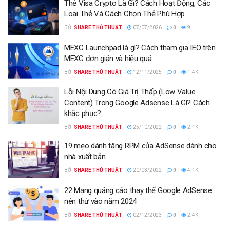
Thẻ Visa Crypto Là Gì? Cách Hoạt Động, Các
Loại Thẻ Và Cách Chọn Thẻ Phù Hợp
BỞI
SHARE THỦ THUẬT
07/07/2026
0
9
MEXC Launchpad là gì? Cách tham gia IEO trên
MEXC đơn giản và hiệu quả
BỞI
SHARE THỦ THUẬT
12/11/2025
0
1.4K
Lỗi Nội Dung Có Giá Trị Thấp (Low Value
Content) Trong Google Adsense Là Gì? Cách
khắc phục?
BỞI
SHARE THỦ THUẬT
25/10/2022
0
2.1K
19 mẹo dành tăng RPM của AdSense dành cho
nhà xuất bản
BỞI
SHARE THỦ THUẬT
20/03/2022
0
4.1K
22 Mạng quảng cáo thay thế Google AdSense
nên thử vào năm 2024
BỞI
SHARE THỦ THUẬT
02/12/2023
0
2.4K