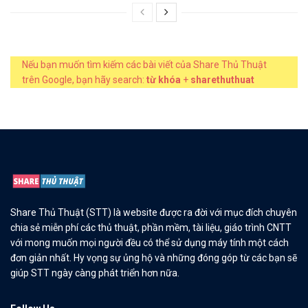
Nếu bạn muốn tìm kiếm các bài viết của Share Thủ Thuật
trên Google, bạn hãy search:
từ khóa
+
sharethuthuat
Share Thủ Thuật (STT) là website được ra đời với mục đích chuyên
chia sẻ miễn phí các thủ thuật, phần mềm, tài liệu, giáo trình CNTT
với mong muốn mọi người đều có thể sử dụng máy tính một cách
đơn giản nhất. Hy vọng sự ủng hộ và những đóng góp từ các bạn sẽ
giúp STT ngày càng phát triển hơn nữa.