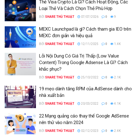
Thẻ Visa Crypto Là Gì? Cách Hoạt Động, Các
Loại Thẻ Và Cách Chọn Thẻ Phù Hợp
BỞI
SHARE THỦ THUẬT
07/07/2026
0
9
MEXC Launchpad là gì? Cách tham gia IEO trên
MEXC đơn giản và hiệu quả
BỞI
SHARE THỦ THUẬT
12/11/2025
0
1.4K
Lỗi Nội Dung Có Giá Trị Thấp (Low Value
Content) Trong Google Adsense Là Gì? Cách
khắc phục?
BỞI
SHARE THỦ THUẬT
25/10/2022
0
2.1K
19 mẹo dành tăng RPM của AdSense dành cho
nhà xuất bản
BỞI
SHARE THỦ THUẬT
20/03/2022
0
4.1K
22 Mạng quảng cáo thay thế Google AdSense
nên thử vào năm 2024
BỞI
SHARE THỦ THUẬT
02/12/2023
0
2.4K