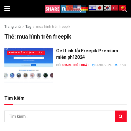
Trang chủ
Tag
mua hình trên freepik
Thẻ:
mua hình trên freepik
Get Link tải Freepik Premium
PHẦN MỀM ✅ (AN TOÀN)
miễn phí 2024
BỞI
SHARE THỦ THUẬT
04/04/2024
18.9K
Tìm kiếm