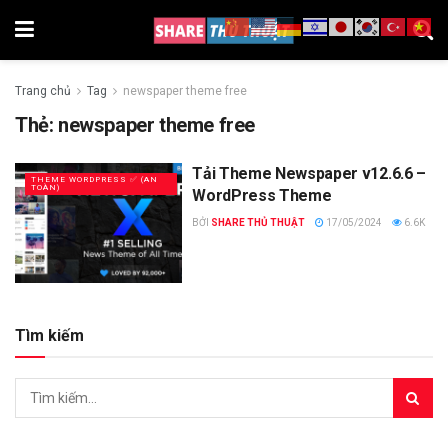
Trang chủ
Tag
newspaper theme free
Thẻ:
newspaper theme free
Tải Theme Newspaper v12.6.6 –
THEME WORDPRESS ✅ (AN
TOÀN)
WordPress Theme
BỞI
SHARE THỦ THUẬT
17/05/2024
6.6K
Tìm kiếm