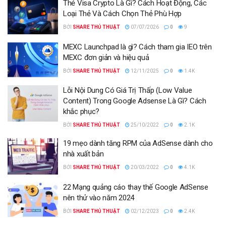
Thẻ Visa Crypto Là Gì? Cách Hoạt Động, Các
Loại Thẻ Và Cách Chọn Thẻ Phù Hợp
BỞI
SHARE THỦ THUẬT
07/07/2026
0
9
MEXC Launchpad là gì? Cách tham gia IEO trên
MEXC đơn giản và hiệu quả
BỞI
SHARE THỦ THUẬT
12/11/2025
0
1.4K
Lỗi Nội Dung Có Giá Trị Thấp (Low Value
Content) Trong Google Adsense Là Gì? Cách
khắc phục?
BỞI
SHARE THỦ THUẬT
25/10/2022
0
2.1K
19 mẹo dành tăng RPM của AdSense dành cho
nhà xuất bản
BỞI
SHARE THỦ THUẬT
20/03/2022
0
4.1K
22 Mạng quảng cáo thay thế Google AdSense
nên thử vào năm 2024
BỞI
SHARE THỦ THUẬT
02/12/2023
0
2.4K