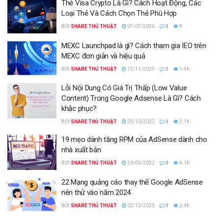
Thẻ Visa Crypto Là Gì? Cách Hoạt Động, Các
Loại Thẻ Và Cách Chọn Thẻ Phù Hợp
BỞI
SHARE THỦ THUẬT
07/07/2026
0
9
MEXC Launchpad là gì? Cách tham gia IEO trên
MEXC đơn giản và hiệu quả
BỞI
SHARE THỦ THUẬT
12/11/2025
0
1.4K
Lỗi Nội Dung Có Giá Trị Thấp (Low Value
Content) Trong Google Adsense Là Gì? Cách
khắc phục?
BỞI
SHARE THỦ THUẬT
25/10/2022
0
2.1K
19 mẹo dành tăng RPM của AdSense dành cho
nhà xuất bản
BỞI
SHARE THỦ THUẬT
20/03/2022
0
4.1K
22 Mạng quảng cáo thay thế Google AdSense
nên thử vào năm 2024
BỞI
SHARE THỦ THUẬT
02/12/2023
0
2.4K