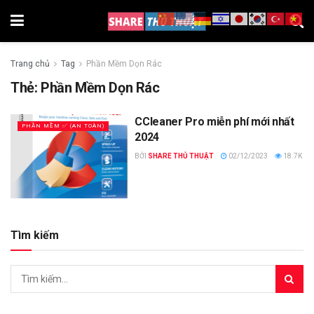
Trang chủ
Tag
Phần Mềm Dọn Rác
Thẻ:
Phần Mềm Dọn Rác
CCleaner Pro miễn phí mới nhất
PHẦN MỀM ✅ (AN TOÀN)
2024
BỞI
SHARE THỦ THUẬT
02/12/2023
18.7K
Tìm kiếm