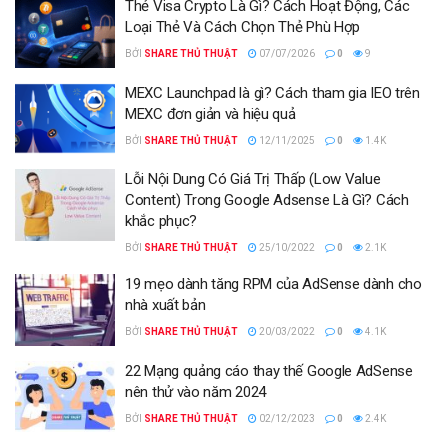
Thẻ Visa Crypto Là Gì? Cách Hoạt Động, Các
Loại Thẻ Và Cách Chọn Thẻ Phù Hợp
BỞI
SHARE THỦ THUẬT
07/07/2026
0
9
MEXC Launchpad là gì? Cách tham gia IEO trên
MEXC đơn giản và hiệu quả
BỞI
SHARE THỦ THUẬT
12/11/2025
0
1.4K
Lỗi Nội Dung Có Giá Trị Thấp (Low Value
Content) Trong Google Adsense Là Gì? Cách
khắc phục?
BỞI
SHARE THỦ THUẬT
25/10/2022
0
2.1K
19 mẹo dành tăng RPM của AdSense dành cho
nhà xuất bản
BỞI
SHARE THỦ THUẬT
20/03/2022
0
4.1K
22 Mạng quảng cáo thay thế Google AdSense
nên thử vào năm 2024
BỞI
SHARE THỦ THUẬT
02/12/2023
0
2.4K