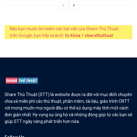
Nếu bạn muốn tìm kiếm các bài viết của Share Thủ Thuật
trên Google, bạn hãy search:
từ khóa
+
sharethuthuat
Share Thủ Thuật (STT) là website được ra đời với mục đích chuyên
chia sẻ miễn phí các thủ thuật, phần mềm, tài liệu, giáo trình CNTT
với mong muốn mọi người đều có thể sử dụng máy tính một cách
đơn giản nhất. Hy vọng sự ủng hộ và những đóng góp từ các bạn sẽ
giúp STT ngày càng phát triển hơn nữa.