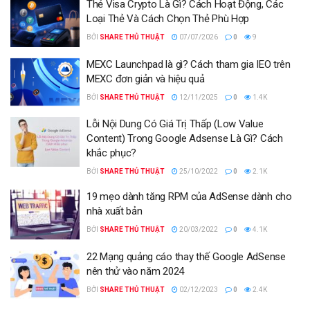
Thẻ Visa Crypto Là Gì? Cách Hoạt Động, Các
Loại Thẻ Và Cách Chọn Thẻ Phù Hợp
BỞI
SHARE THỦ THUẬT
07/07/2026
0
9
MEXC Launchpad là gì? Cách tham gia IEO trên
MEXC đơn giản và hiệu quả
BỞI
SHARE THỦ THUẬT
12/11/2025
0
1.4K
Lỗi Nội Dung Có Giá Trị Thấp (Low Value
Content) Trong Google Adsense Là Gì? Cách
khắc phục?
BỞI
SHARE THỦ THUẬT
25/10/2022
0
2.1K
19 mẹo dành tăng RPM của AdSense dành cho
nhà xuất bản
BỞI
SHARE THỦ THUẬT
20/03/2022
0
4.1K
22 Mạng quảng cáo thay thế Google AdSense
nên thử vào năm 2024
BỞI
SHARE THỦ THUẬT
02/12/2023
0
2.4K