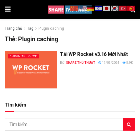
Trang chủ
Tag
Plugin caching
Thẻ:
Plugin caching
Tải WP Rocket v3.16 Mới Nhất
PLUGIN TỐI ƯU WP
BỞI
SHARE THỦ THUẬT
17/05/2024
5.9K
Tìm kiếm