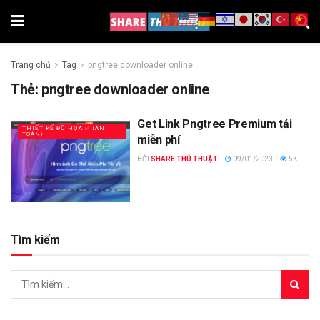
Trang chủ
Tag
pngtree downloader online
Thẻ:
pngtree downloader online
Get Link Pngtree Premium tải
THIẾT KẾ ĐỒ HỌA ✅ (AN
TOÀN)
miễn phí
BỞI
SHARE THỦ THUẬT
09/01/2023
5K
Tìm kiếm