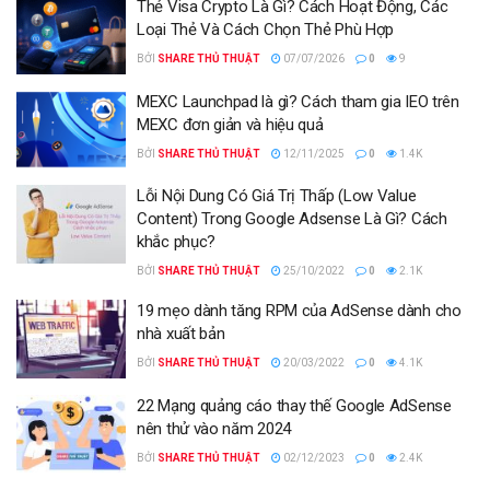
Thẻ Visa Crypto Là Gì? Cách Hoạt Động, Các
Loại Thẻ Và Cách Chọn Thẻ Phù Hợp
BỞI
SHARE THỦ THUẬT
07/07/2026
0
9
MEXC Launchpad là gì? Cách tham gia IEO trên
MEXC đơn giản và hiệu quả
BỞI
SHARE THỦ THUẬT
12/11/2025
0
1.4K
Lỗi Nội Dung Có Giá Trị Thấp (Low Value
Content) Trong Google Adsense Là Gì? Cách
khắc phục?
BỞI
SHARE THỦ THUẬT
25/10/2022
0
2.1K
19 mẹo dành tăng RPM của AdSense dành cho
nhà xuất bản
BỞI
SHARE THỦ THUẬT
20/03/2022
0
4.1K
22 Mạng quảng cáo thay thế Google AdSense
nên thử vào năm 2024
BỞI
SHARE THỦ THUẬT
02/12/2023
0
2.4K