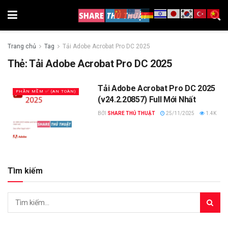
Trang chủ
Tag
Tải Adobe Acrobat Pro DC 2025
Thẻ:
Tải Adobe Acrobat Pro DC 2025
Tải Adobe Acrobat Pro DC 2025
PHẦN MỀM ✅ (AN TOÀN)
(v24.2.20857) Full Mới Nhất
BỞI
SHARE THỦ THUẬT
25/11/2025
1.4K
Tìm kiếm