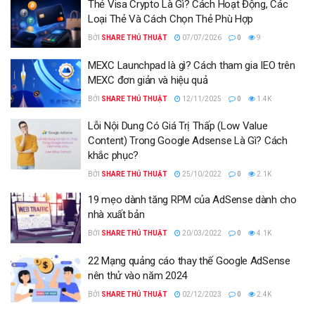
Thẻ Visa Crypto Là Gì? Cách Hoạt Động, Các
Loại Thẻ Và Cách Chọn Thẻ Phù Hợp
BỞI
SHARE THỦ THUẬT
07/07/2026
0
9
MEXC Launchpad là gì? Cách tham gia IEO trên
MEXC đơn giản và hiệu quả
BỞI
SHARE THỦ THUẬT
12/11/2025
0
1.4K
Lỗi Nội Dung Có Giá Trị Thấp (Low Value
Content) Trong Google Adsense Là Gì? Cách
khắc phục?
BỞI
SHARE THỦ THUẬT
25/10/2022
0
2.1K
19 mẹo dành tăng RPM của AdSense dành cho
nhà xuất bản
BỞI
SHARE THỦ THUẬT
20/03/2022
0
4.1K
22 Mạng quảng cáo thay thế Google AdSense
nên thử vào năm 2024
BỞI
SHARE THỦ THUẬT
02/12/2023
0
2.4K