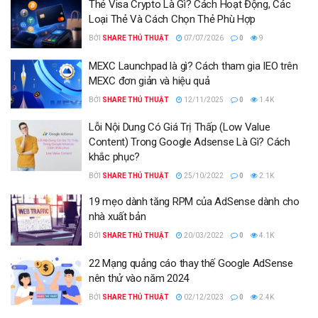
Thẻ Visa Crypto Là Gì? Cách Hoạt Động, Các
Loại Thẻ Và Cách Chọn Thẻ Phù Hợp
BỞI
SHARE THỦ THUẬT
07/07/2026
0
9
MEXC Launchpad là gì? Cách tham gia IEO trên
MEXC đơn giản và hiệu quả
BỞI
SHARE THỦ THUẬT
12/11/2025
0
1.4K
Lỗi Nội Dung Có Giá Trị Thấp (Low Value
Content) Trong Google Adsense Là Gì? Cách
khắc phục?
BỞI
SHARE THỦ THUẬT
25/10/2022
0
2.1K
19 mẹo dành tăng RPM của AdSense dành cho
nhà xuất bản
BỞI
SHARE THỦ THUẬT
20/03/2022
0
4.1K
22 Mạng quảng cáo thay thế Google AdSense
nên thử vào năm 2024
BỞI
SHARE THỦ THUẬT
02/12/2023
0
2.4K