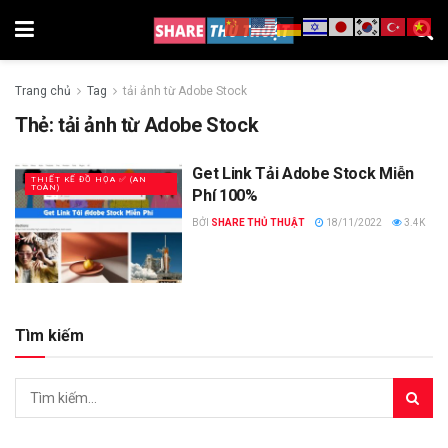
Trang chủ
Tag
tải ảnh từ Adobe Stock
Thẻ:
tải ảnh từ Adobe Stock
Get Link Tải Adobe Stock Miễn
THIẾT KẾ ĐỒ HỌA ✅ (AN
TOÀN)
Phí 100%
BỞI
SHARE THỦ THUẬT
18/11/2022
3.4K
Tìm kiếm