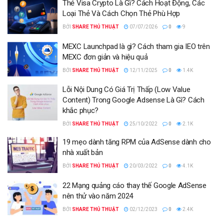
Thẻ Visa Crypto Là Gì? Cách Hoạt Động, Các
Loại Thẻ Và Cách Chọn Thẻ Phù Hợp
BỞI
SHARE THỦ THUẬT
07/07/2026
0
9
MEXC Launchpad là gì? Cách tham gia IEO trên
MEXC đơn giản và hiệu quả
BỞI
SHARE THỦ THUẬT
12/11/2025
0
1.4K
Lỗi Nội Dung Có Giá Trị Thấp (Low Value
Content) Trong Google Adsense Là Gì? Cách
khắc phục?
BỞI
SHARE THỦ THUẬT
25/10/2022
0
2.1K
19 mẹo dành tăng RPM của AdSense dành cho
nhà xuất bản
BỞI
SHARE THỦ THUẬT
20/03/2022
0
4.1K
22 Mạng quảng cáo thay thế Google AdSense
nên thử vào năm 2024
BỞI
SHARE THỦ THUẬT
02/12/2023
0
2.4K