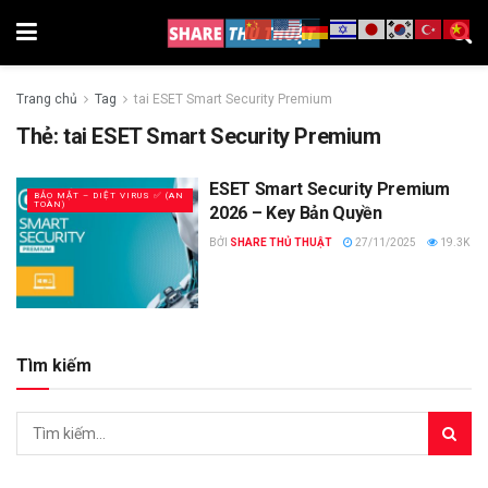
Trang chủ
Tag
tai ESET Smart Security Premium
Thẻ:
tai ESET Smart Security Premium
ESET Smart Security Premium
BẢO MẬT – DIỆT VIRUS ✅ (AN
TOÀN)
2026 – Key Bản Quyền
BỞI
SHARE THỦ THUẬT
27/11/2025
19.3K
Tìm kiếm