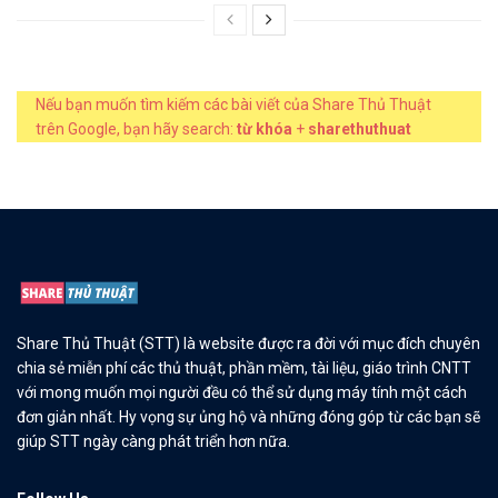
Nếu bạn muốn tìm kiếm các bài viết của Share Thủ Thuật
trên Google, bạn hãy search:
từ khóa
+
sharethuthuat
Share Thủ Thuật (STT) là website được ra đời với mục đích chuyên
chia sẻ miễn phí các thủ thuật, phần mềm, tài liệu, giáo trình CNTT
với mong muốn mọi người đều có thể sử dụng máy tính một cách
đơn giản nhất. Hy vọng sự ủng hộ và những đóng góp từ các bạn sẽ
giúp STT ngày càng phát triển hơn nữa.