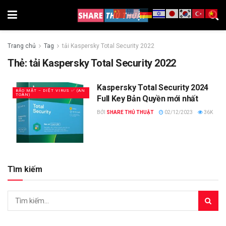
Trang chủ
Tag
tải Kaspersky Total Security 2022
Thẻ:
tải Kaspersky Total Security 2022
Kaspersky Total Security 2024
BẢO MẬT – DIỆT VIRUS ✅ (AN
TOÀN)
Full Key Bản Quyền mới nhất
BỞI
SHARE THỦ THUẬT
02/12/2023
36K
Tìm kiếm