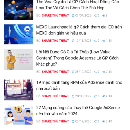
Thẻ Visa Crypto Là Gì? Cách Hoạt Động, Các
Loại Thẻ Và Cách Chọn Thẻ Phù Hợp
BỞI
SHARE THỦ THUẬT
07/07/2026
0
9
MEXC Launchpad là gì? Cách tham gia IEO trên
MEXC đơn giản và hiệu quả
BỞI
SHARE THỦ THUẬT
12/11/2025
0
1.4K
Lỗi Nội Dung Có Giá Trị Thấp (Low Value
Content) Trong Google Adsense Là Gì? Cách
khắc phục?
BỞI
SHARE THỦ THUẬT
25/10/2022
0
2.1K
19 mẹo dành tăng RPM của AdSense dành cho
nhà xuất bản
BỞI
SHARE THỦ THUẬT
20/03/2022
0
4.1K
22 Mạng quảng cáo thay thế Google AdSense
nên thử vào năm 2024
BỞI
SHARE THỦ THUẬT
02/12/2023
0
2.4K