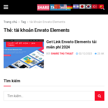
Trang chủ
Tag
tài khoản Envato Elements
Thẻ:
tài khoản Envato Elements
Get Link Envato Elements tải
THIẾT KẾ ĐỒ HỌA ✅ (AN
TOÀN)
miễn phí 2024
BỞI
SHARE THỦ THUẬT
02/12/2023
23.6K
Tìm kiếm