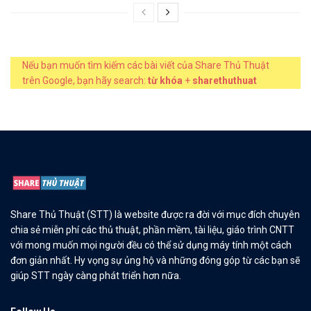
Nếu bạn muốn tìm kiếm các bài viết của Share Thủ Thuật
trên Google, bạn hãy search:
từ khóa
+
sharethuthuat
Share Thủ Thuật (STT) là website được ra đời với mục đích chuyên
chia sẻ miễn phí các thủ thuật, phần mềm, tài liệu, giáo trình CNTT
với mong muốn mọi người đều có thể sử dụng máy tính một cách
đơn giản nhất. Hy vọng sự ủng hộ và những đóng góp từ các bạn sẽ
giúp STT ngày càng phát triển hơn nữa.