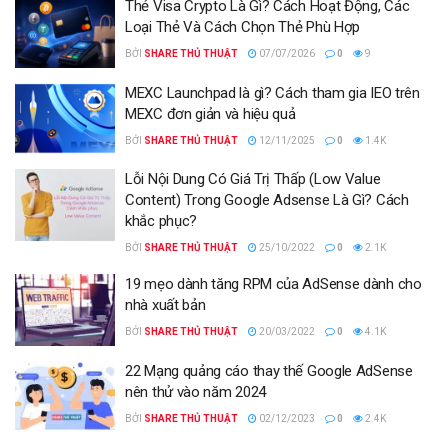
Thẻ Visa Crypto Là Gì? Cách Hoạt Động, Các
Loại Thẻ Và Cách Chọn Thẻ Phù Hợp
BỞI
SHARE THỦ THUẬT
07/07/2026
0
9
MEXC Launchpad là gì? Cách tham gia IEO trên
MEXC đơn giản và hiệu quả
BỞI
SHARE THỦ THUẬT
12/11/2025
0
1.4K
Lỗi Nội Dung Có Giá Trị Thấp (Low Value
Content) Trong Google Adsense Là Gì? Cách
khắc phục?
BỞI
SHARE THỦ THUẬT
25/10/2022
0
2.1K
19 mẹo dành tăng RPM của AdSense dành cho
nhà xuất bản
BỞI
SHARE THỦ THUẬT
20/03/2022
0
4.1K
22 Mạng quảng cáo thay thế Google AdSense
nên thử vào năm 2024
BỞI
SHARE THỦ THUẬT
02/12/2023
0
2.4K