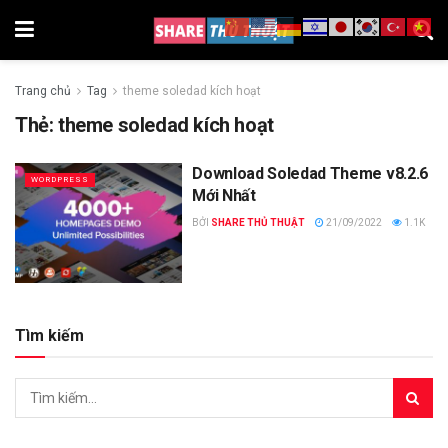
Trang chủ
Tag
theme soledad kích hoạt
Thẻ:
theme soledad kích hoạt
Download Soledad Theme v8.2.6
WORDPRESS
Mới Nhất
BỞI
SHARE THỦ THUẬT
21/09/2022
1.1K
Tìm kiếm