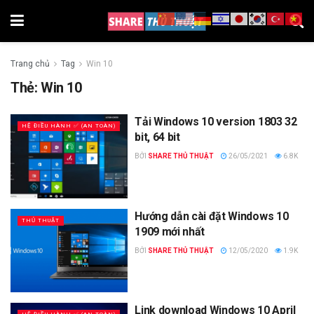
Trang chủ
Tag
Win 10
Thẻ:
Win 10
Tải Windows 10 version 1803 32
HỆ ĐIỀU HÀNH ✅ (AN TOÀN)
bit, 64 bit
BỞI
SHARE THỦ THUẬT
26/05/2021
6.8K
Hướng dẫn cài đặt Windows 10
THỦ THUẬT
1909 mới nhất
BỞI
SHARE THỦ THUẬT
12/05/2020
1.9K
Link download Windows 10 April