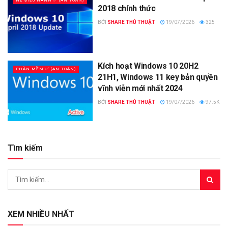
HỆ ĐIỀU HÀNH ✅ (AN TOÀN)
2018 chính thức
BỞI
SHARE THỦ THUẬT
19/07/2026
325
Kích hoạt Windows 10 20H2
PHẦN MỀM ✅ (AN TOÀN)
21H1, Windows 11 key bản quyền
vĩnh viễn mới nhất 2024
BỞI
SHARE THỦ THUẬT
19/07/2026
97.5K
Tìm kiếm
XEM NHIỀU NHẤT