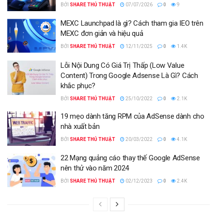
BỞI
SHARE THỦ THUẬT
07/07/2026
0
9
MEXC Launchpad là gì? Cách tham gia IEO trên
MEXC đơn giản và hiệu quả
BỞI
SHARE THỦ THUẬT
12/11/2025
0
1.4K
Lỗi Nội Dung Có Giá Trị Thấp (Low Value
Content) Trong Google Adsense Là Gì? Cách
khắc phục?
BỞI
SHARE THỦ THUẬT
25/10/2022
0
2.1K
19 mẹo dành tăng RPM của AdSense dành cho
nhà xuất bản
BỞI
SHARE THỦ THUẬT
20/03/2022
0
4.1K
22 Mạng quảng cáo thay thế Google AdSense
nên thử vào năm 2024
BỞI
SHARE THỦ THUẬT
02/12/2023
0
2.4K