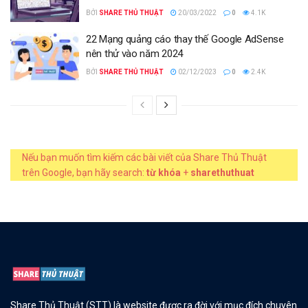
BỞI
SHARE THỦ THUẬT
20/03/2022
0
4.1K
22 Mạng quảng cáo thay thế Google AdSense
nên thử vào năm 2024
BỞI
SHARE THỦ THUẬT
02/12/2023
0
2.4K
Nếu bạn muốn tìm kiếm các bài viết của Share Thủ Thuật
trên Google, bạn hãy search:
từ khóa
+
sharethuthuat
Share Thủ Thuật (STT) là website được ra đời với mục đích chuyên