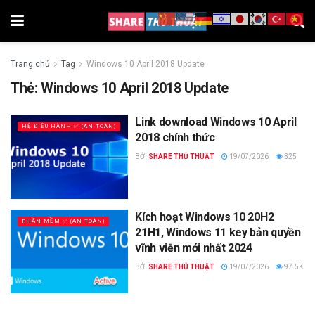
Trang chủ
Tag
Windows 10 April 2018 Update
Thẻ:
Windows 10 April 2018 Update
Link download Windows 10 April
HỆ ĐIỀU HÀNH ✅ (AN TOÀN)
2018 chính thức
BỞI
SHARE THỦ THUẬT
19/07/2026
325
Kích hoạt Windows 10 20H2
PHẦN MỀM ✅ (AN TOÀN)
21H1, Windows 11 key bản quyền
vĩnh viễn mới nhất 2024
BỞI
SHARE THỦ THUẬT
19/07/2026
97.5K