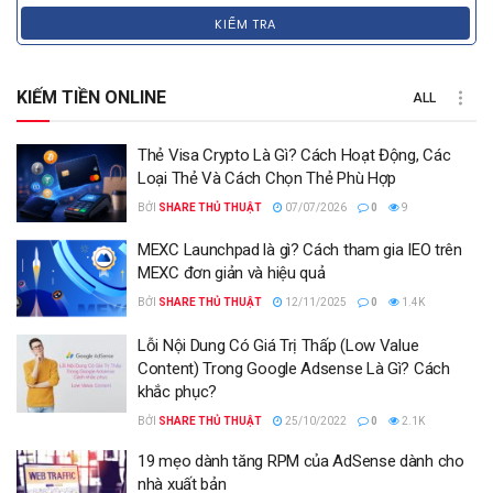
KIỂM TRA
KIẾM TIỀN ONLINE
ALL
Thẻ Visa Crypto Là Gì? Cách Hoạt Động, Các
Loại Thẻ Và Cách Chọn Thẻ Phù Hợp
BỞI
SHARE THỦ THUẬT
07/07/2026
0
9
MEXC Launchpad là gì? Cách tham gia IEO trên
MEXC đơn giản và hiệu quả
BỞI
SHARE THỦ THUẬT
12/11/2025
0
1.4K
Lỗi Nội Dung Có Giá Trị Thấp (Low Value
Content) Trong Google Adsense Là Gì? Cách
khắc phục?
BỞI
SHARE THỦ THUẬT
25/10/2022
0
2.1K
19 mẹo dành tăng RPM của AdSense dành cho
nhà xuất bản