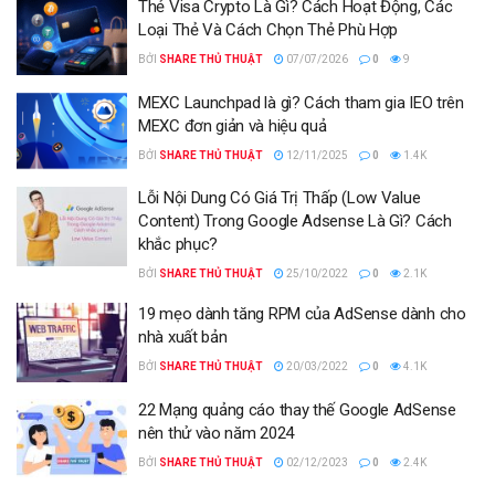
Thẻ Visa Crypto Là Gì? Cách Hoạt Động, Các
Loại Thẻ Và Cách Chọn Thẻ Phù Hợp
BỞI
SHARE THỦ THUẬT
07/07/2026
0
9
MEXC Launchpad là gì? Cách tham gia IEO trên
MEXC đơn giản và hiệu quả
BỞI
SHARE THỦ THUẬT
12/11/2025
0
1.4K
Lỗi Nội Dung Có Giá Trị Thấp (Low Value
Content) Trong Google Adsense Là Gì? Cách
khắc phục?
BỞI
SHARE THỦ THUẬT
25/10/2022
0
2.1K
19 mẹo dành tăng RPM của AdSense dành cho
nhà xuất bản
BỞI
SHARE THỦ THUẬT
20/03/2022
0
4.1K
22 Mạng quảng cáo thay thế Google AdSense
nên thử vào năm 2024
BỞI
SHARE THỦ THUẬT
02/12/2023
0
2.4K