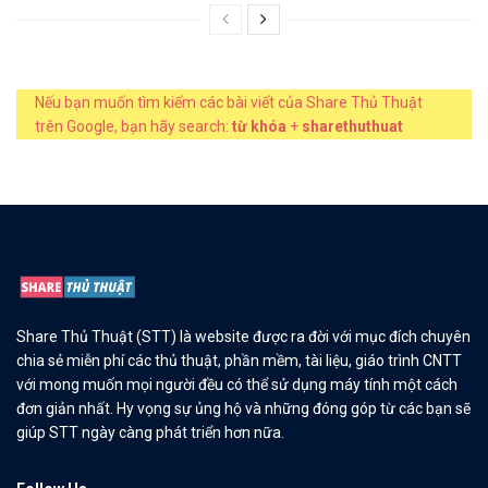
Nếu bạn muốn tìm kiếm các bài viết của Share Thủ Thuật
trên Google, bạn hãy search:
từ khóa
+
sharethuthuat
Share Thủ Thuật (STT) là website được ra đời với mục đích chuyên
chia sẻ miễn phí các thủ thuật, phần mềm, tài liệu, giáo trình CNTT
với mong muốn mọi người đều có thể sử dụng máy tính một cách
đơn giản nhất. Hy vọng sự ủng hộ và những đóng góp từ các bạn sẽ
giúp STT ngày càng phát triển hơn nữa.