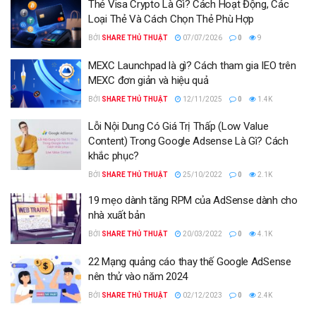
Thẻ Visa Crypto Là Gì? Cách Hoạt Động, Các
Loại Thẻ Và Cách Chọn Thẻ Phù Hợp
BỞI
SHARE THỦ THUẬT
07/07/2026
0
9
MEXC Launchpad là gì? Cách tham gia IEO trên
MEXC đơn giản và hiệu quả
BỞI
SHARE THỦ THUẬT
12/11/2025
0
1.4K
Lỗi Nội Dung Có Giá Trị Thấp (Low Value
Content) Trong Google Adsense Là Gì? Cách
khắc phục?
BỞI
SHARE THỦ THUẬT
25/10/2022
0
2.1K
19 mẹo dành tăng RPM của AdSense dành cho
nhà xuất bản
BỞI
SHARE THỦ THUẬT
20/03/2022
0
4.1K
22 Mạng quảng cáo thay thế Google AdSense
nên thử vào năm 2024
BỞI
SHARE THỦ THUẬT
02/12/2023
0
2.4K