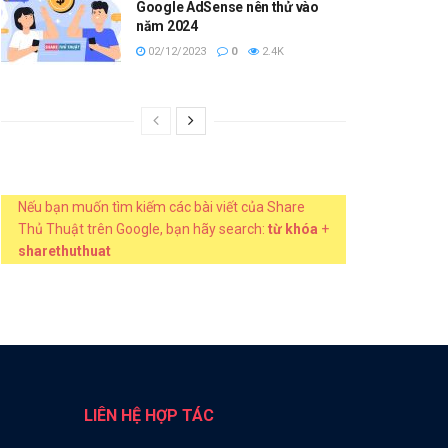
Google AdSense nên thử vào
năm 2024
02/12/2023
0
2.4K
Nếu bạn muốn tìm kiếm các bài viết của Share
Thủ Thuật trên Google, bạn hãy search:
từ khóa
+
sharethuthuat
LIÊN HỆ HỢP TÁC