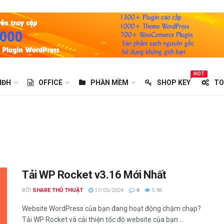
HOT
HĐH
OFFICE
PHẦN MỀM
SHOP KEY
TO
Tải WP Rocket v3.16 Mới Nhất
BỞI
SHARE THỦ THUẬT
17/05/2024
4
5.9K
Website WordPress của bạn đang hoạt động chậm chạp?
Tải WP Rocket và cải thiện tốc độ website của bạn ...