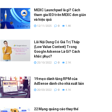
MEXC Launchpad là gì? Cách
tham gia IEO trên MEXC đơn giản
và hiệu quả
12/11/2025
0
1.4K
Lỗi Nội Dung Có Giá Trị Thấp
(Low Value Content) Trong
Google Adsense Là Gì? Cách
khắc phục?
25/10/2022
0
2.1K
19 mẹo dành tăng RPM của
AdSense dành cho nhà xuất bản
20/03/2022
0
4.1K
22 Mạng quảng cáo thay thế