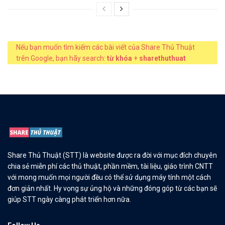
Nếu bạn muốn tìm kiếm các bài viết của Share Thủ Thuật
trên Google, bạn hãy search:
từ khóa
+
sharethuthuat
Share Thủ Thuật (STT) là website được ra đời với mục đích chuyên
chia sẻ miễn phí các thủ thuật, phần mềm, tài liệu, giáo trình CNTT
với mong muốn mọi người đều có thể sử dụng máy tính một cách
đơn giản nhất. Hy vọng sự ủng hộ và những đóng góp từ các bạn sẽ
giúp STT ngày càng phát triển hơn nữa.