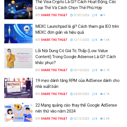
Thẻ Visa Crypto Là Gì? Cách Hoạt Động, Các
Loại Thẻ Và Cách Chọn Thẻ Phù Hợp
BỞI
SHARE THỦ THUẬT
07/07/2026
0
9
MEXC Launchpad là gì? Cách tham gia IEO trên
MEXC đơn giản và hiệu quả
BỞI
SHARE THỦ THUẬT
12/11/2025
0
1.4K
Lỗi Nội Dung Có Giá Trị Thấp (Low Value
Content) Trong Google Adsense Là Gì? Cách
khắc phục?
BỞI
SHARE THỦ THUẬT
25/10/2022
0
2.1K
19 mẹo dành tăng RPM của AdSense dành cho
nhà xuất bản
BỞI
SHARE THỦ THUẬT
20/03/2022
0
4.1K
22 Mạng quảng cáo thay thế Google AdSense
nên thử vào năm 2024
BỞI
SHARE THỦ THUẬT
02/12/2023
0
2.4K