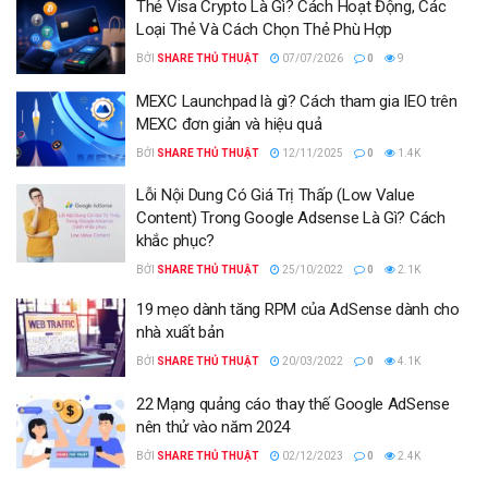
Thẻ Visa Crypto Là Gì? Cách Hoạt Động, Các
Loại Thẻ Và Cách Chọn Thẻ Phù Hợp
BỞI
SHARE THỦ THUẬT
07/07/2026
0
9
MEXC Launchpad là gì? Cách tham gia IEO trên
MEXC đơn giản và hiệu quả
BỞI
SHARE THỦ THUẬT
12/11/2025
0
1.4K
Lỗi Nội Dung Có Giá Trị Thấp (Low Value
Content) Trong Google Adsense Là Gì? Cách
khắc phục?
BỞI
SHARE THỦ THUẬT
25/10/2022
0
2.1K
19 mẹo dành tăng RPM của AdSense dành cho
nhà xuất bản
BỞI
SHARE THỦ THUẬT
20/03/2022
0
4.1K
22 Mạng quảng cáo thay thế Google AdSense
nên thử vào năm 2024
BỞI
SHARE THỦ THUẬT
02/12/2023
0
2.4K