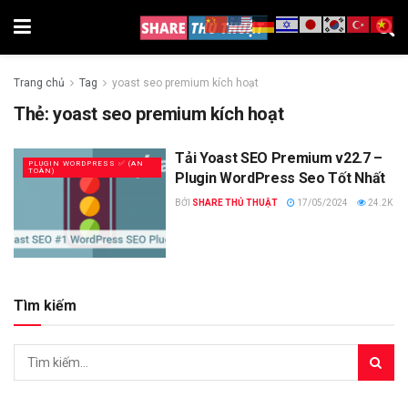
Trang chủ
Tag
yoast seo premium kích hoạt
Thẻ:
yoast seo premium kích hoạt
Tải Yoast SEO Premium v22.7 –
PLUGIN WORDPRESS ✅ (AN
TOÀN)
Plugin WordPress Seo Tốt Nhất
BỞI
SHARE THỦ THUẬT
17/05/2024
24.2K
Tìm kiếm