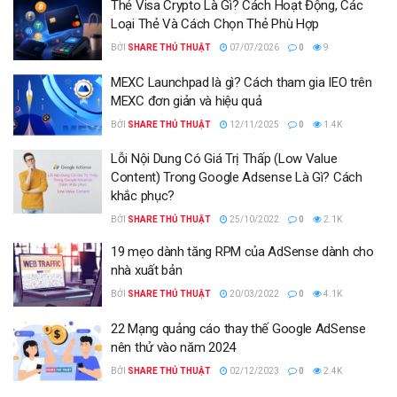
Thẻ Visa Crypto Là Gì? Cách Hoạt Động, Các
Loại Thẻ Và Cách Chọn Thẻ Phù Hợp
BỞI
SHARE THỦ THUẬT
07/07/2026
0
9
MEXC Launchpad là gì? Cách tham gia IEO trên
MEXC đơn giản và hiệu quả
BỞI
SHARE THỦ THUẬT
12/11/2025
0
1.4K
Lỗi Nội Dung Có Giá Trị Thấp (Low Value
Content) Trong Google Adsense Là Gì? Cách
khắc phục?
BỞI
SHARE THỦ THUẬT
25/10/2022
0
2.1K
19 mẹo dành tăng RPM của AdSense dành cho
nhà xuất bản
BỞI
SHARE THỦ THUẬT
20/03/2022
0
4.1K
22 Mạng quảng cáo thay thế Google AdSense
nên thử vào năm 2024
BỞI
SHARE THỦ THUẬT
02/12/2023
0
2.4K