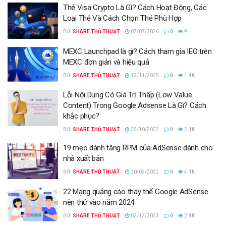
Thẻ Visa Crypto Là Gì? Cách Hoạt Động, Các
Loại Thẻ Và Cách Chọn Thẻ Phù Hợp
BỞI
SHARE THỦ THUẬT
07/07/2026
0
9
MEXC Launchpad là gì? Cách tham gia IEO trên
MEXC đơn giản và hiệu quả
BỞI
SHARE THỦ THUẬT
12/11/2025
0
1.4K
Lỗi Nội Dung Có Giá Trị Thấp (Low Value
Content) Trong Google Adsense Là Gì? Cách
khắc phục?
BỞI
SHARE THỦ THUẬT
25/10/2022
0
2.1K
19 mẹo dành tăng RPM của AdSense dành cho
nhà xuất bản
BỞI
SHARE THỦ THUẬT
20/03/2022
0
4.1K
22 Mạng quảng cáo thay thế Google AdSense
nên thử vào năm 2024
BỞI
SHARE THỦ THUẬT
02/12/2023
0
2.4K