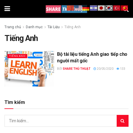
Trang chủ
Danh mục
Tài Liệu
Tiếng Anh
Tiếng Anh
Bộ tài liệu tiếng Anh giao tiếp cho
TIẾNG ANH
người mất gốc
BỞI
SHARE THỦ THUẬT
20/05/2020
133
Tìm kiếm