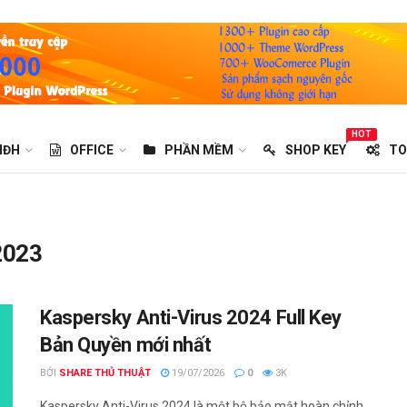
HOT
HĐH
OFFICE
PHẦN MỀM
SHOP KEY
TO
2023
Kaspersky Anti-Virus 2024 Full Key
Bản Quyền mới nhất
BỞI
SHARE THỦ THUẬT
19/07/2026
0
3K
Kaspersky Anti-Virus 2024 là một bộ bảo mật hoàn chỉnh