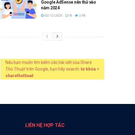
Google AdSense nên thử vào
năm 2024
02/12/2023
0
2.4K
Nếu bạn muốn tìm kiếm các bài viết của Share
Thủ Thuật trên Google, bạn hãy search:
từ khóa
+
sharethuthuat
LIÊN HỆ HỢP TÁC