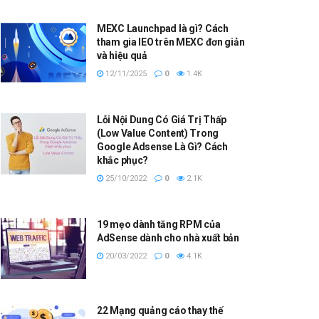
MEXC Launchpad là gì? Cách
tham gia IEO trên MEXC đơn giản
và hiệu quả
12/11/2025
0
1.4K
Lỗi Nội Dung Có Giá Trị Thấp
(Low Value Content) Trong
Google Adsense Là Gì? Cách
khắc phục?
25/10/2022
0
2.1K
19 mẹo dành tăng RPM của
AdSense dành cho nhà xuất bản
20/03/2022
0
4.1K
22 Mạng quảng cáo thay thế