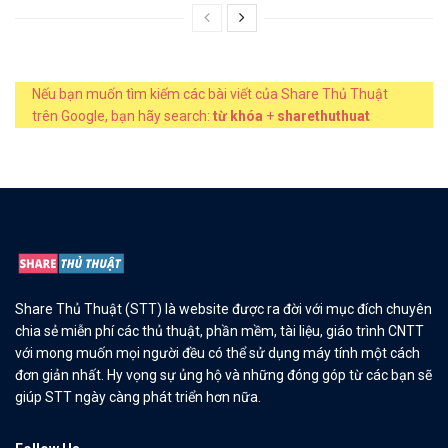
Nếu bạn muốn tìm kiếm các bài viết của Share Thủ Thuật
trên Google, bạn hãy search:
từ khóa
+
sharethuthuat
Share Thủ Thuật (STT) là website được ra đời với mục đích chuyên
chia sẻ miễn phí các thủ thuật, phần mềm, tài liệu, giáo trình CNTT
với mong muốn mọi người đều có thể sử dụng máy tính một cách
đơn giản nhất. Hy vọng sự ủng hộ và những đóng góp từ các bạn sẽ
giúp STT ngày càng phát triển hơn nữa.