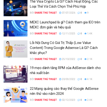
Thẻ Visa Crypto Là Gì? Cách Hoạt Động, Các
Loại Thẻ Và Cách Chọn Thẻ Phù Hợp
BỞI
SHARE THỦ THUẬT
07/07/2026
0
9
MEXC Launchpad là gì? Cách tham gia IEO trên
MEXC đơn giản và hiệu quả
BỞI
SHARE THỦ THUẬT
12/11/2025
0
1.4K
Lỗi Nội Dung Có Giá Trị Thấp (Low Value
Content) Trong Google Adsense Là Gì? Cách
khắc phục?
BỞI
SHARE THỦ THUẬT
25/10/2022
0
2.1K
19 mẹo dành tăng RPM của AdSense dành cho
nhà xuất bản
BỞI
SHARE THỦ THUẬT
20/03/2022
0
4.1K
22 Mạng quảng cáo thay thế Google AdSense
nên thử vào năm 2024
BỞI
SHARE THỦ THUẬT
02/12/2023
0
2.4K